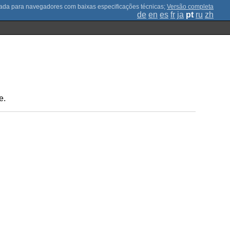
;
Versão completa
de
en
es
fr
ja
pt
ru
zh
e.