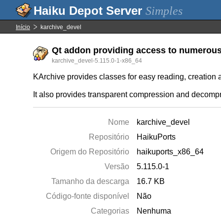
Simples
Início
karchive_devel
Qt addon providing access to numerous 
karchive_devel-5.115.0-1-x86_64
KArchive provides classes for easy reading, creation 
It also provides transparent compression and decompre
Nome
karchive_devel
Repositório
HaikuPorts
Origem do Repositório
haikuports_x86_64
Versão
5.115.0-1
Tamanho da descarga
16.7 KB
Código-fonte disponível
Não
Categorias
Nenhuma