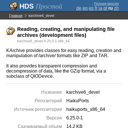
;
Полная версия
Простой
de
en
es
fr
ja
pt
ru
zh
Главная
karchive6_devel
Reading, creating, and manipulating file
archives (development files)
karchive6_devel-6.25.0-1-x86_64
KArchive provides classes for easy reading, creation and
manipulation of /archive/ formats like ZIP and TAR.
It also provides transparent compression and
decompression of data, like the GZip format, via a
subclass of QIODevice.
Название
karchive6_devel
Репозиторий
HaikuPorts
Источник репозитория
haikuports_x86_64
Версия
6.25.0-1
Скачиваемый объем
14.2 KB