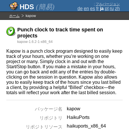
;
フルバージョン
(簡易)
de
en
es
fr
ja
pt
ru
zh
ホーム
kapow
Punch clock to track time spent on
projects
kapow-1.6.2-1-x86_64
Kapow is a punch clock program designed to easily keep
track of your hours, whether you’re working on one
project or many. Simply clock in and out with the
Start/Stop button. If you make a mistake in your hours,
you can go back and edit any of the entries by double-
clicking on the session in question. Kapow also allows
you to easily keep track of the hours since you last billed
a client, by providing a helpful “Billed” checkbox—the
totals will reflect your work after the last billed session.
kapow
パッケージ名
HaikuPorts
リポジトリ
haikuports_x86_64
リポジトリソース