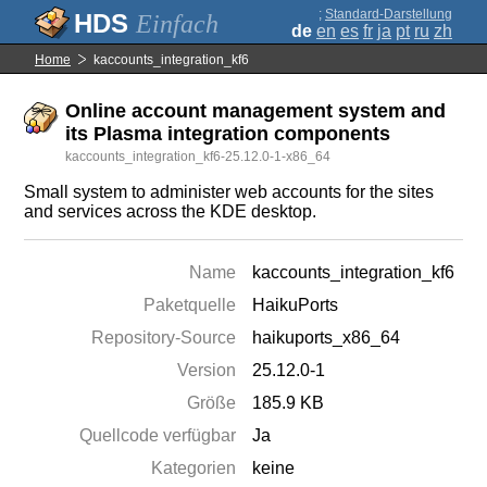
;
Standard-Darstellung
Einfach
de
en
es
fr
ja
pt
ru
zh
Home
kaccounts_integration_kf6
Online account management system and
its Plasma integration components
kaccounts_integration_kf6-25.12.0-1-x86_64
Small system to administer web accounts for the sites
and services across the KDE desktop.
Name
kaccounts_integration_kf6
Paketquelle
HaikuPorts
Repository-Source
haikuports_x86_64
Version
25.12.0-1
Größe
185.9 KB
Quellcode verfügbar
Ja
Kategorien
keine