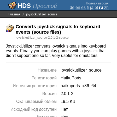
;
Полная версия
Простой
de
en
es
fr
ja
pt
ru
zh
Главная
joystickutilizer_source
Converts joystick signals to keyboard
events (source files)
joystickutilizer_source-2.0.1-2-source
JoystickUtilizer converts joystick signals into keyboard
events. Finally you can play games with a joystick that
didn't support one so far. Very useful for emulators!
Название
joystickutilizer_source
Репозиторий
HaikuPorts
Источник репозитория
haikuports_x86_64
Версия
2.0.1-2
Скачиваемый объем
19.5 KB
Исходный код доступен
Нет