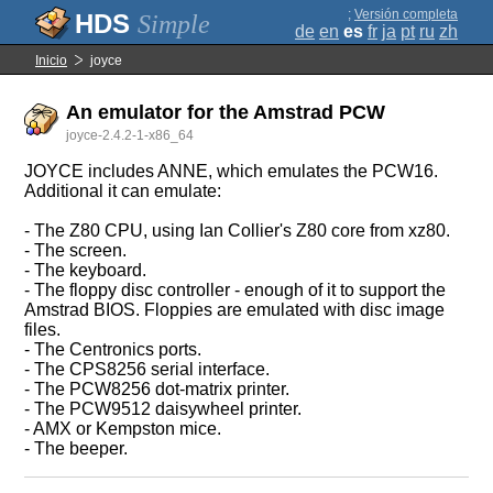
;
Versión completa
Simple
de
en
es
fr
ja
pt
ru
zh
Inicio
joyce
An emulator for the Amstrad PCW
joyce-2.4.2-1-x86_64
JOYCE includes ANNE, which emulates the PCW16.
Additional it can emulate:
- The Z80 CPU, using Ian Collier's Z80 core from xz80.
- The screen.
- The keyboard.
- The floppy disc controller - enough of it to support the
Amstrad BIOS. Floppies are emulated with disc image
files.
- The Centronics ports.
- The CPS8256 serial interface.
- The PCW8256 dot-matrix printer.
- The PCW9512 daisywheel printer.
- AMX or Kempston mice.
- The beeper.