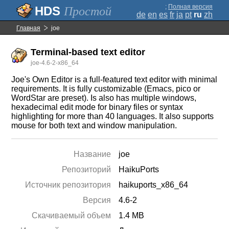
;
Полная версия
Простой
de
en
es
fr
ja
pt
ru
zh
Главная
joe
Terminal-based text editor
joe-4.6-2-x86_64
Joe's Own Editor is a full-featured text editor with minimal
requirements. It is fully customizable (Emacs, pico or
WordStar are preset). Is also has multiple windows,
hexadecimal edit mode for binary files or syntax
highlighting for more than 40 languages. It also supports
mouse for both text and window manipulation.
Название
joe
Репозиторий
HaikuPorts
Источник репозитория
haikuports_x86_64
Версия
4.6-2
Скачиваемый объем
1.4 MB