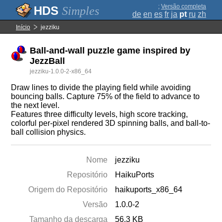
;
Versão completa
Simples
de
en
es
fr
ja
pt
ru
zh
Início
jezziku
Ball-and-wall puzzle game inspired by
JezzBall
jezziku-1.0.0-2-x86_64
Draw lines to divide the playing field while avoiding
bouncing balls. Capture 75% of the field to advance to
the next level.
Features three difficulty levels, high score tracking,
colorful per-pixel rendered 3D spinning balls, and ball-to-
ball collision physics.
Nome
jezziku
Repositório
HaikuPorts
Origem do Repositório
haikuports_x86_64
Versão
1.0.0-2
Tamanho da descarga
56.3 KB