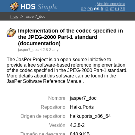
;
Versión completa
Simple
de
en
es
fr
ja
pt
ru
zh
Inicio
jasper7_doc
Implementation of the codec specified in
the JPEG-2000 Part-1 standard
(documentation)
jasper7_doc-4.2.8-2-any
The JasPer Project is an open-source initiative to
provide a free software-based reference implementation
of the codec specified in the JPEG-2000 Part-1 standard.
More details about this software can be found in the
JasPer Software Reference Manual.
Nombre
jasper7_doc
Repositorio
HaikuPorts
Origen de repositorio
haikuports_x86_64
Versión
4.2.8-2
Tamaño de descarga
848.9 KB