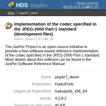
;
Versão completa
Simples
de
en
es
fr
ja
pt
ru
zh
Início
jasper7_devel
Implementation of the codec specified in
the JPEG-2000 Part-1 standard
(development files)
jasper7_devel-4.2.8-2-x86_64
The JasPer Project is an open-source initiative to
provide a free software-based reference implementation
of the codec specified in the JPEG-2000 Part-1 standard.
More details about this software can be found in the
JasPer Software Reference Manual.
Nome
jasper7_devel
Repositório
HaikuPorts
Origem do Repositório
haikuports_x86_64
Versão
4.2.8-2
Tamanho da descarga
40 KB