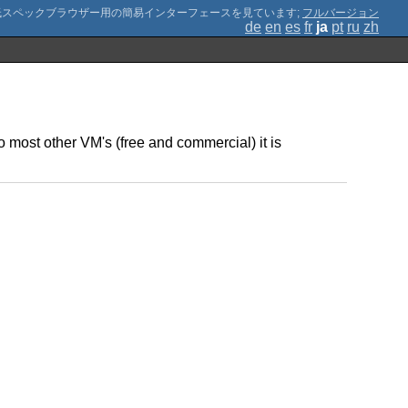
;
フルバージョン
de
en
es
fr
ja
pt
ru
zh
 most other VM's (free and commercial) it is