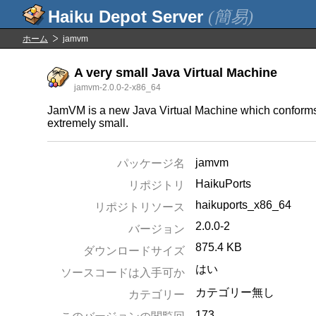
(簡易)
ホーム
jamvm
A very small Java Virtual Machine
jamvm-2.0.0-2-x86_64
JamVM is a new Java Virtual Machine which conforms to
extremely small.
jamvm
パッケージ名
HaikuPorts
リポジトリ
haikuports_x86_64
リポジトリソース
2.0.0-2
バージョン
875.4 KB
ダウンロードサイズ
はい
ソースコードは入手可か
カテゴリー無し
カテゴリー
173