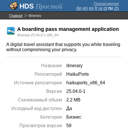
;
Полная версия
Простой
de
en
es
fr
ja
pt
ru
zh
Главная
itinerary
A boarding pass management application
itinerary-25.04.0-1-x86_64
A digital travel assistant that supports you while traveling
without compromising your privacy.
Название
itinerary
Репозиторий
HaikuPorts
Источник репозитория
haikuports_x86_64
Версия
25.04.0-1
Скачиваемый объем
2.2 MB
Исходный код доступен
Да
Категории
Бизнес
Просмотров версии
59