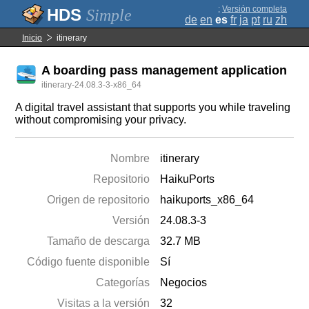
;
Versión completa
Simple
de
en
es
fr
ja
pt
ru
zh
Inicio
itinerary
A boarding pass management application
itinerary-24.08.3-3-x86_64
A digital travel assistant that supports you while traveling
without compromising your privacy.
Nombre
itinerary
Repositorio
HaikuPorts
Origen de repositorio
haikuports_x86_64
Versión
24.08.3-3
Tamaño de descarga
32.7 MB
Código fuente disponible
Sí
Categorías
Negocios
Visitas a la versión
32