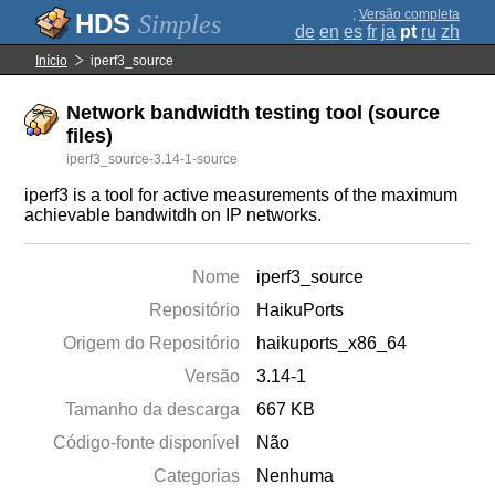
;
Versão completa
Simples
de
en
es
fr
ja
pt
ru
zh
Início
iperf3_source
Network bandwidth testing tool (source
files)
iperf3_source-3.14-1-source
iperf3 is a tool for active measurements of the maximum
achievable bandwitdh on IP networks.
Nome
iperf3_source
Repositório
HaikuPorts
Origem do Repositório
haikuports_x86_64
Versão
3.14-1
Tamanho da descarga
667 KB
Código-fonte disponível
Não
Categorias
Nenhuma