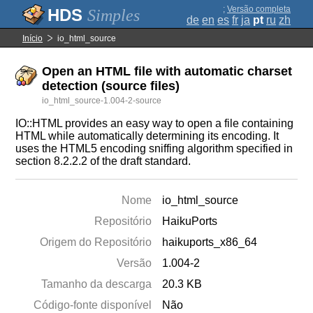
;
Versão completa
Simples
de
en
es
fr
ja
pt
ru
zh
Início
io_html_source
Open an HTML file with automatic charset
detection (source files)
io_html_source-1.004-2-source
IO::HTML provides an easy way to open a file containing
HTML while automatically determining its encoding. It
uses the HTML5 encoding sniffing algorithm specified in
section 8.2.2.2 of the draft standard.
Nome
io_html_source
Repositório
HaikuPorts
Origem do Repositório
haikuports_x86_64
Versão
1.004-2
Tamanho da descarga
20.3 KB
Código-fonte disponível
Não