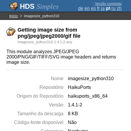
;
Versão completa
Simples
de
en
es
fr
ja
pt
ru
zh
Início
imagesize_python310
Getting image size from
png/jpeg/jpeg2000/gif file
imagesize_python310-1.4.1-2-any
This module analyzes JPEG/JPEG
2000/PNG/GIF/TIFF/SVG image headers and returns
image size.
Nome
imagesize_python310
Repositório
HaikuPorts
Origem do Repositório
haikuports_x86_64
Versão
1.4.1-2
Tamanho da descarga
8 KB
Código-fonte disponível
Não