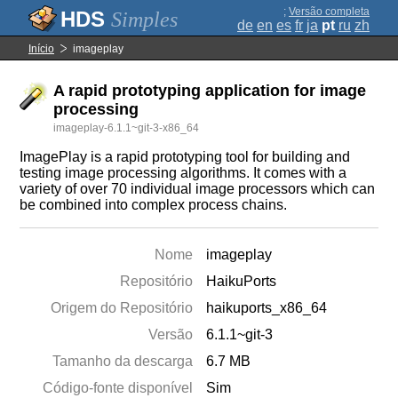
;
Versão completa
Simples
de
en
es
fr
ja
pt
ru
zh
Início
imageplay
A rapid prototyping application for image
processing
imageplay-6.1.1~git-3-x86_64
ImagePlay is a rapid prototyping tool for building and
testing image processing algorithms. It comes with a
variety of over 70 individual image processors which can
be combined into complex process chains.
Nome
imageplay
Repositório
HaikuPorts
Origem do Repositório
haikuports_x86_64
Versão
6.1.1~git-3
Tamanho da descarga
6.7 MB
Código-fonte disponível
Sim