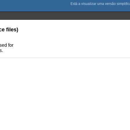
e files)
sed for
s.