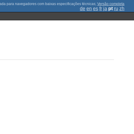
;
Versão completa
de
en
es
fr
ja
pt
ru
zh