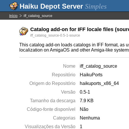
Simples
Início
iff_catalog_source
Catalog add-on for IFF locale files (sourc
iff_catalog_source-0.5-1-source
This catalog add-on loads catalogs in IFF format, as u
localization on AmigaOS and other Amiga-like system
Nome
iff_catalog_source
Repositório
HaikuPorts
Origem do Repositório
haikuports_x86_64
Versão
0.5-1
Tamanho da descarga
7.9 KB
Código-fonte disponível
Não
Categorias
Nenhuma
Visualizações da Versão
1