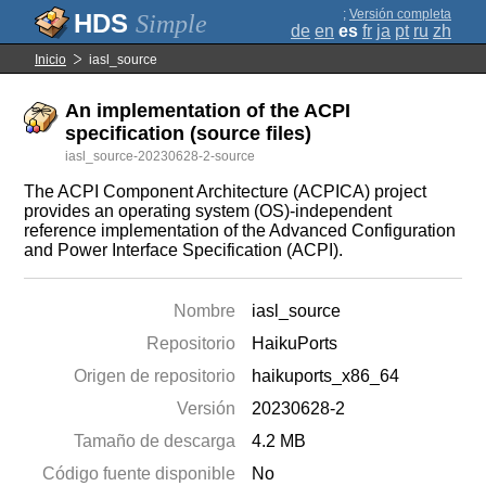
;
Versión completa
Simple
de
en
es
fr
ja
pt
ru
zh
Inicio
iasl_source
An implementation of the ACPI
specification (source files)
iasl_source-20230628-2-source
The ACPI Component Architecture (ACPICA) project
provides an operating system (OS)-independent
reference implementation of the Advanced Configuration
and Power Interface Specification (ACPI).
Nombre
iasl_source
Repositorio
HaikuPorts
Origen de repositorio
haikuports_x86_64
Versión
20230628-2
Tamaño de descarga
4.2 MB
Código fuente disponible
No