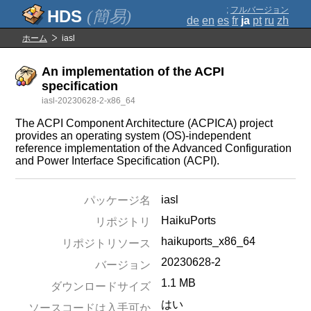
;
フルバージョン
(簡易)
de
en
es
fr
ja
pt
ru
zh
ホーム
iasl
An implementation of the ACPI
specification
iasl-20230628-2-x86_64
The ACPI Component Architecture (ACPICA) project
provides an operating system (OS)-independent
reference implementation of the Advanced Configuration
and Power Interface Specification (ACPI).
iasl
パッケージ名
HaikuPorts
リポジトリ
haikuports_x86_64
リポジトリソース
20230628-2
バージョン
1.1 MB
ダウンロードサイズ
はい
ソースコードは入手可か