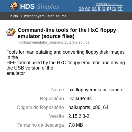
;
Versão completa
Simples
de
en
es
fr
ja
pt
ru
zh
Início
hxcfloppyemulator_source
Command-line tools for the HxC floppy
emulator (source files)
hxcfloppyemulator_source-2.15.2.3-2-source
Tools for manipulating and converting floppy disk images
in the
HFE format used by the HxC floppy emulator, and driving
the USB version of the
emulator.
Nome
hxcfloppyemulator_source
Repositório
HaikuPorts
Origem do Repositório
haikuports_x86_64
Versão
2.15.2.3-2
Tamanho da descarga
7.8 MB