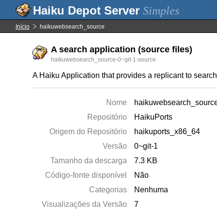
Simples
Início
haikuwebsearch_source
A search application (source files)
haikuwebsearch_source-0~git-1-source
A Haiku Application that provides a replicant to search 
Nome
haikuwebsearch_sourc
Repositório
HaikuPorts
Origem do Repositório
haikuports_x86_64
Versão
0~git-1
Tamanho da descarga
7.3 KB
Código-fonte disponível
Não
Categorias
Nenhuma
Visualizações da Versão
7