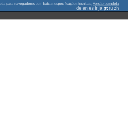
;
Versão completa
de
en
es
fr
ja
pt
ru
zh