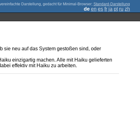
;
Standard-Darstellung
de
en
es
fr
ja
pt
ru
zh
 ob sie neu auf das System gestoßen sind, oder
ku einzigartig machen. Alle mit Haiku gelieferten
ei effektiv mit Haiku zu arbeiten.