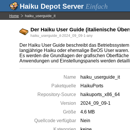
Einfach
Home
haiku_userguide_it
Der Haiku User Guide (italienische Übe
haiku_userguide_it-2024_09_09-1-any
Der Haiku User Guide beschreibt das Betriebssystem au
langjährige Haiku oder ehemalige BeOS User waren.
Es werden die Grundlagen der grafischen Oberfläche 
Anwendungen und Einstellungspanels werden detaillier
Name
haiku_userguide_it
Paketquelle
HaikuPorts
Repository-Source
haikuports_x86_64
Version
2024_09_09-1
Größe
4.6 MB
Quellcode verfügbar
Nein
Kategorien
keine