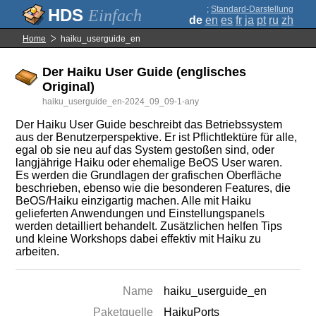
;
Standard-Darstellung
Einfach
de
en
es
fr
ja
pt
ru
zh
Home
haiku_userguide_en
Der Haiku User Guide (englisches
Original)
haiku_userguide_en-2024_09_09-1-any
Der Haiku User Guide beschreibt das Betriebssystem
aus der Benutzerperspektive. Er ist Pflichtlektüre für alle,
egal ob sie neu auf das System gestoßen sind, oder
langjährige Haiku oder ehemalige BeOS User waren.
Es werden die Grundlagen der grafischen Oberfläche
beschrieben, ebenso wie die besonderen Features, die
BeOS/Haiku einzigartig machen. Alle mit Haiku
gelieferten Anwendungen und Einstellungspanels
werden detailliert behandelt. Zusätzlichen helfen Tips
und kleine Workshops dabei effektiv mit Haiku zu
arbeiten.
Name
haiku_userguide_en
Paketquelle
HaikuPorts