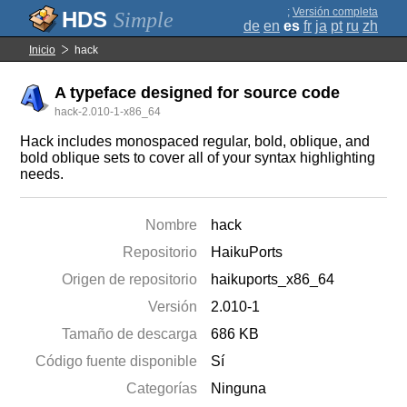
;
Versión completa
Simple
de
en
es
fr
ja
pt
ru
zh
Inicio
hack
A typeface designed for source code
hack-2.010-1-x86_64
Hack includes monospaced regular, bold, oblique, and
bold oblique sets to cover all of your syntax highlighting
needs.
Nombre
hack
Repositorio
HaikuPorts
Origen de repositorio
haikuports_x86_64
Versión
2.010-1
Tamaño de descarga
686 KB
Código fuente disponible
Sí
Categorías
Ninguna