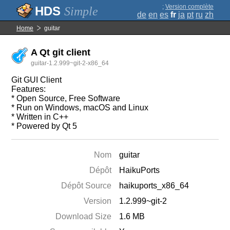
;
Version complète
Simple
de
en
es
fr
ja
pt
ru
zh
Home
guitar
A Qt git client
guitar-1.2.999~git-2-x86_64
Git GUI Client
Features:
* Open Source, Free Software
* Run on Windows, macOS and Linux
* Written in C++
* Powered by Qt 5
Nom
guitar
Dépôt
HaikuPorts
Dépôt Source
haikuports_x86_64
Version
1.2.999~git-2
Download Size
1.6 MB