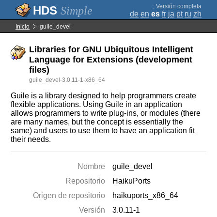
;
Versión completa
Simple
de
en
es
fr
ja
pt
ru
zh
Inicio
guile_devel
Libraries for GNU Ubiquitous Intelligent
Language for Extensions (development
files)
guile_devel-3.0.11-1-x86_64
Guile is a library designed to help programmers create
flexible applications. Using Guile in an application
allows programmers to write plug-ins, or modules (there
are many names, but the concept is essentially the
same) and users to use them to have an application fit
their needs.
Nombre
guile_devel
Repositorio
HaikuPorts
Origen de repositorio
haikuports_x86_64
Versión
3.0.11-1