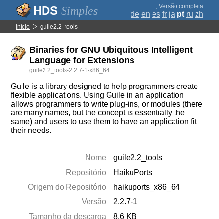
;
Versão completa
Simples
de
en
es
fr
ja
pt
ru
zh
Início
guile2.2_tools
Binaries for GNU Ubiquitous Intelligent
Language for Extensions
guile2.2_tools-2.2.7-1-x86_64
Guile is a library designed to help programmers create
flexible applications. Using Guile in an application
allows programmers to write plug-ins, or modules (there
are many names, but the concept is essentially the
same) and users to use them to have an application fit
their needs.
Nome
guile2.2_tools
Repositório
HaikuPorts
Origem do Repositório
haikuports_x86_64
Versão
2.2.7-1
Tamanho da descarga
8.6 KB