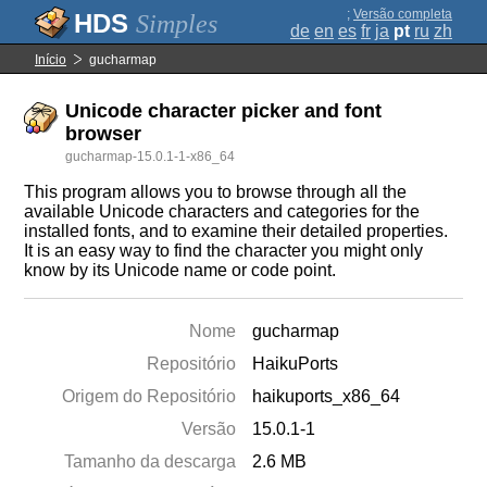
;
Versão completa
Simples
de
en
es
fr
ja
pt
ru
zh
Início
gucharmap
Unicode character picker and font
browser
gucharmap-15.0.1-1-x86_64
This program allows you to browse through all the
available Unicode characters and categories for the
installed fonts, and to examine their detailed properties.
It is an easy way to find the character you might only
know by its Unicode name or code point.
Nome
gucharmap
Repositório
HaikuPorts
Origem do Repositório
haikuports_x86_64
Versão
15.0.1-1
Tamanho da descarga
2.6 MB