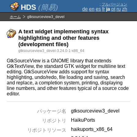
;
フルバージョン
(簡易)
de
en
es
fr
ja
pt
ru
zh
ホーム
gtksourceview3_devel
A text widget implementing syntax
highlighting and other features
(development files)
gtksourceview3_devel-3.24.0-1-x86_64
GtkSourceView is a GNOME library that extends
GtkTextView, the standard GTK widget for multiline text
editing. GtkSourceView adds support for syntax
highlighting, undo/redo, file loading and saving, search
and replace, a completion system, printing, displaying
line numbers, and other features typical of a source code
editor.
gtksourceview3_devel
パッケージ名
HaikuPorts
リポジトリ
haikuports_x86_64
リポジトリソース