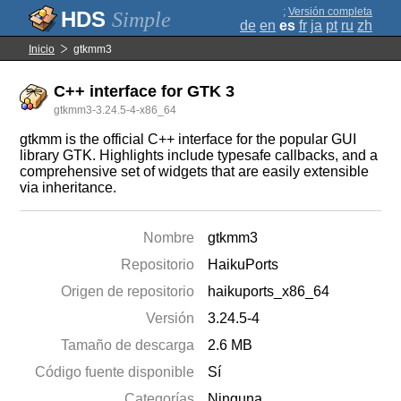
;
Versión completa
Simple
de
en
es
fr
ja
pt
ru
zh
Inicio
gtkmm3
C++ interface for GTK 3
gtkmm3-3.24.5-4-x86_64
gtkmm is the official C++ interface for the popular GUI
library GTK. Highlights include typesafe callbacks, and a
comprehensive set of widgets that are easily extensible
via inheritance.
Nombre
gtkmm3
Repositorio
HaikuPorts
Origen de repositorio
haikuports_x86_64
Versión
3.24.5-4
Tamaño de descarga
2.6 MB
Código fuente disponible
Sí
Categorías
Ninguna