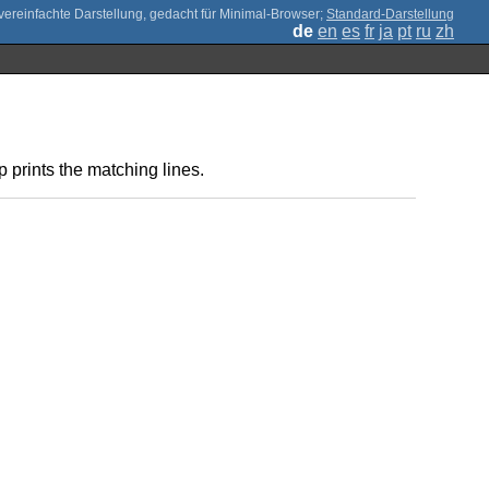
;
Standard-Darstellung
de
en
es
fr
ja
pt
ru
zh
 prints the matching lines.