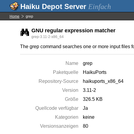
Einfach
Home
grep
GNU regular expression matcher
grep-3.11-2-x86_64
The grep command searches one or more input files for 
Name
grep
Paketquelle
HaikuPorts
Repository-Source
haikuports_x86_64
Version
3.11-2
Größe
326.5 KB
Quellcode verfügbar
Ja
Kategorien
keine
Versionsanzeigen
80