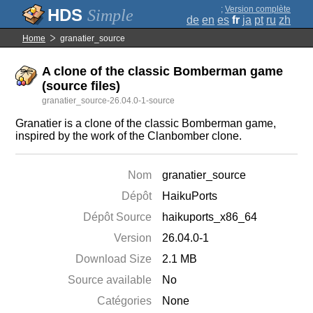
;
Version complète
Simple
de
en
es
fr
ja
pt
ru
zh
Home
granatier_source
A clone of the classic Bomberman game
(source files)
granatier_source-26.04.0-1-source
Granatier is a clone of the classic Bomberman game,
inspired by the work of the Clanbomber clone.
Nom
granatier_source
Dépôt
HaikuPorts
Dépôt Source
haikuports_x86_64
Version
26.04.0-1
Download Size
2.1 MB
Source available
No
Catégories
None