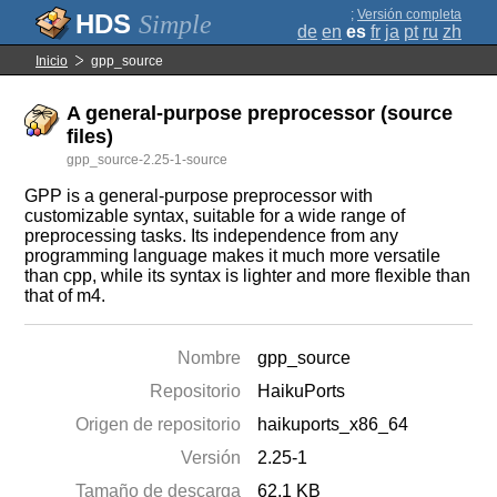
;
Versión completa
Simple
de
en
es
fr
ja
pt
ru
zh
Inicio
gpp_source
A general-purpose preprocessor (source
files)
gpp_source-2.25-1-source
GPP is a general-purpose preprocessor with
customizable syntax, suitable for a wide range of
preprocessing tasks. Its independence from any
programming language makes it much more versatile
than cpp, while its syntax is lighter and more flexible than
that of m4.
Nombre
gpp_source
Repositorio
HaikuPorts
Origen de repositorio
haikuports_x86_64
Versión
2.25-1
Tamaño de descarga
62.1 KB