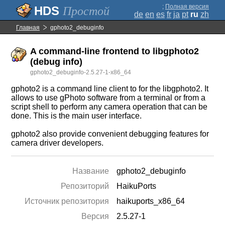
;
Полная версия
Простой
de
en
es
fr
ja
pt
ru
zh
Главная
gphoto2_debuginfo
A command-line frontend to libgphoto2
(debug info)
gphoto2_debuginfo-2.5.27-1-x86_64
gphoto2 is a command line client to for the libgphoto2. It
allows to use gPhoto software from a terminal or from a
script shell to perform any camera operation that can be
done. This is the main user interface.
gphoto2 also provide convenient debugging features for
camera driver developers.
Название
gphoto2_debuginfo
Репозиторий
HaikuPorts
Источник репозитория
haikuports_x86_64
Версия
2.5.27-1