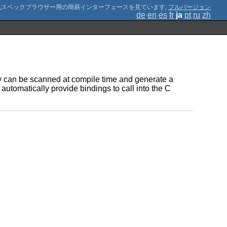
;
フルバージョン
de
en
es
fr
ja
pt
ru
zh
ry can be scanned at compile time and generate a
 automatically provide bindings to call into the C