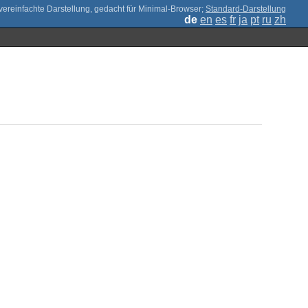
;
Standard-Darstellung
de
en
es
fr
ja
pt
ru
zh