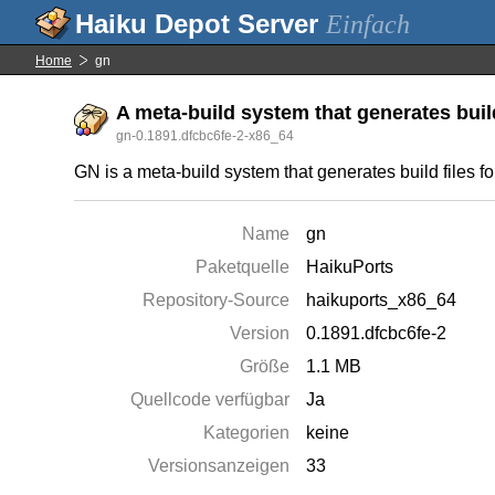
Einfach
Home
gn
A meta-build system that generates build
gn-0.1891.dfcbc6fe-2-x86_64
GN is a meta-build system that generates build files fo
Name
gn
Paketquelle
HaikuPorts
Repository-Source
haikuports_x86_64
Version
0.1891.dfcbc6fe-2
Größe
1.1 MB
Quellcode verfügbar
Ja
Kategorien
keine
Versionsanzeigen
33