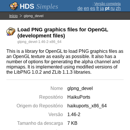
;
Versão completa
Simples
de
en
es
fr
ja
pt
ru
zh
Início
glpng_devel
Load PNG graphics files for OpenGL
(development files)
glpng_devel-1.46-2-x86_64
This is a library for OpenGL to load PNG graphics files as
an OpenGL texture as easily as possible. It also has a
number of options for generating the alpha channel and
mipmaps. It is implemented using modified versions of
the LibPNG 1.0.2 and ZLib 1.1.3 libraries.
Nome
glpng_devel
Repositório
HaikuPorts
Origem do Repositório
haikuports_x86_64
Versão
1.46-2
Tamanho da descarga
7 KB