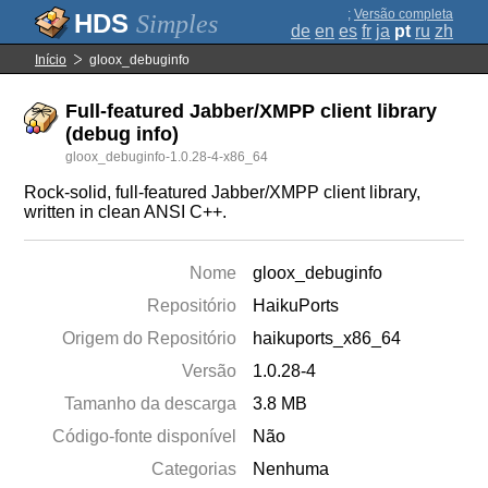
;
Versão completa
Simples
de
en
es
fr
ja
pt
ru
zh
Início
gloox_debuginfo
Full-featured Jabber/XMPP client library
(debug info)
gloox_debuginfo-1.0.28-4-x86_64
Rock-solid, full-featured Jabber/XMPP client library,
written in clean ANSI C++.
Nome
gloox_debuginfo
Repositório
HaikuPorts
Origem do Repositório
haikuports_x86_64
Versão
1.0.28-4
Tamanho da descarga
3.8 MB
Código-fonte disponível
Não
Categorias
Nenhuma