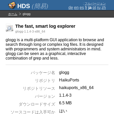
;
フルバージョン
(簡易)
de
en
es
fr
ja
pt
ru
zh
ホーム
glogg
The fast, smart log explorer
glogg-1.1.4-3-x86_64
glogg is a multi-platform GUI application to browse and
search through long or complex log files. It is designed
with programmers and system administrators in mind.
glogg can be seen as a graphical, interactive
combination of grep and less.
glogg
パッケージ名
HaikuPorts
リポジトリ
haikuports_x86_64
リポジトリソース
1.1.4-3
バージョン
6.5 MB
ダウンロードサイズ
はい
ソースコードは入手可か