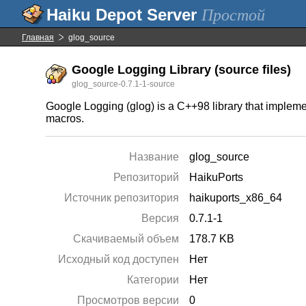
Простой
Главная
glog_source
Google Logging Library (source files)
glog_source-0.7.1-1-source
Google Logging (glog) is a C++98 library that impleme
macros.
Название
glog_source
Репозиторий
HaikuPorts
Источник репозитория
haikuports_x86_64
Версия
0.7.1-1
Скачиваемый объем
178.7 KB
Исходный код доступен
Нет
Категории
Нет
Просмотров версии
0