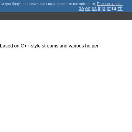
;
Полная версия
de
en
es
fr
ja
pt
ru
zh
s based on C++-style streams and various helper