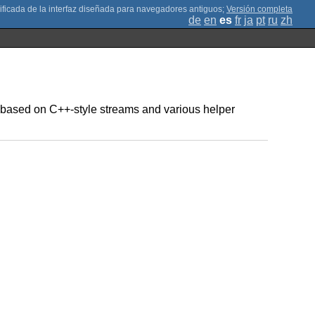
;
Versión completa
de
en
es
fr
ja
pt
ru
zh
s based on C++-style streams and various helper