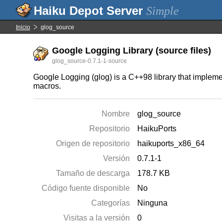
Simple
Inicio
glog_source
Google Logging Library (source files)
glog_source-0.7.1-1-source
Google Logging (glog) is a C++98 library that impleme
macros.
Nombre
glog_source
Repositorio
HaikuPorts
Origen de repositorio
haikuports_x86_64
Versión
0.7.1-1
Tamaño de descarga
178.7 KB
Código fuente disponible
No
Categorías
Ninguna
Visitas a la versión
0