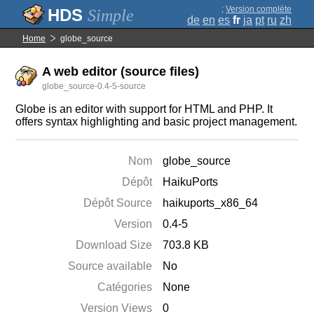
;
Version complète
Simple
de
en
es
fr
ja
pt
ru
zh
Home
globe_source
A web editor (source files)
globe_source-0.4-5-source
Globe is an editor with support for HTML and PHP. It
offers syntax highlighting and basic project management.
Nom
globe_source
Dépôt
HaikuPorts
Dépôt Source
haikuports_x86_64
Version
0.4-5
Download Size
703.8 KB
Source available
No
Catégories
None
Version Views
0