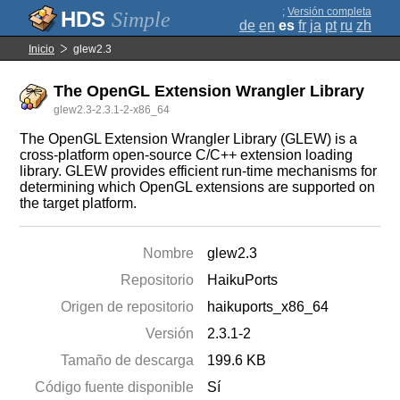
;
Versión completa
Simple
de
en
es
fr
ja
pt
ru
zh
Inicio
glew2.3
The OpenGL Extension Wrangler Library
glew2.3-2.3.1-2-x86_64
The OpenGL Extension Wrangler Library (GLEW) is a
cross-platform open-source C/C++ extension loading
library. GLEW provides efficient run-time mechanisms for
determining which OpenGL extensions are supported on
the target platform.
Nombre
glew2.3
Repositorio
HaikuPorts
Origen de repositorio
haikuports_x86_64
Versión
2.3.1-2
Tamaño de descarga
199.6 KB
Código fuente disponible
Sí