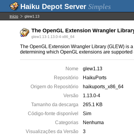
Simples
Início
glew1.13
The OpenGL Extension Wrangler Librar
glew1.13-1.13.0-4-x86_64
The OpenGL Extension Wrangler Library (GLEW) is a c
determining which OpenGL extensions are supported on
Nome
glew1.13
Repositório
HaikuPorts
Origem do Repositório
haikuports_x86_64
Versão
1.13.0-4
Tamanho da descarga
265.1 KB
Código-fonte disponível
Sim
Categorias
Nenhuma
Visualizações da Versão
3