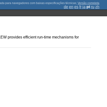
;
Versão completa
de
en
es
fr
ja
pt
ru
zh
EW provides efficient run-time mechanisms for