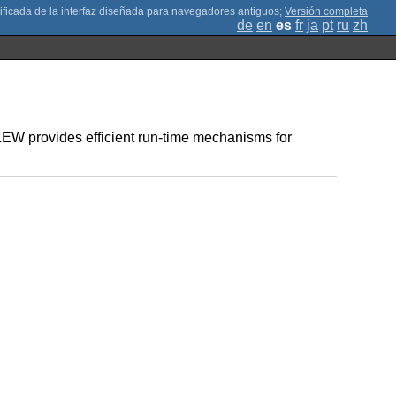
;
Versión completa
de
en
es
fr
ja
pt
ru
zh
EW provides efficient run-time mechanisms for