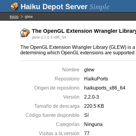
Simple
Inicio
glew
The OpenGL Extension Wrangler Librar
glew-2.2.0-3-x86_64
The OpenGL Extension Wrangler Library (GLEW) is a c
determining which OpenGL extensions are supported on
Nombre
glew
Repositorio
HaikuPorts
Origen de repositorio
haikuports_x86_64
Versión
2.2.0-3
Tamaño de descarga
220.5 KB
Código fuente disponible
Sí
Categorías
Ninguna
Visitas a la versión
77