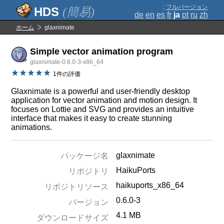
;
フルバージョン
(簡易)
de
en
es
fr
ja
pt
ru
zh
ホーム
glaxnimate
Simple vector animation program
glaxnimate-0.6.0-3-x86_64
1件の評価
Glaxnimate is a powerful and user-friendly desktop
application for vector animation and motion design. It
focuses on Lottie and SVG and provides an intuitive
interface that makes it easy to create stunning
animations.
glaxnimate
パッケージ名
HaikuPorts
リポジトリ
haikuports_x86_64
リポジトリソース
0.6.0-3
バージョン
4.1 MB
ダウンロードサイズ