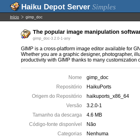
Simples
Início
gimp_doc
The popular image manipulation softwa
gimp_doc-3.2.0-1-any
GIMP is a cross-platform image editor available for
Whether you are a graphic designer, photographer, illu
productivity with GIMP thanks to many customization o
Nome
gimp_doc
Repositório
HaikuPorts
Origem do Repositório
haikuports_x86_64
Versão
3.2.0-1
Tamanho da descarga
4.6 MB
Código-fonte disponível
Não
Categorias
Nenhuma