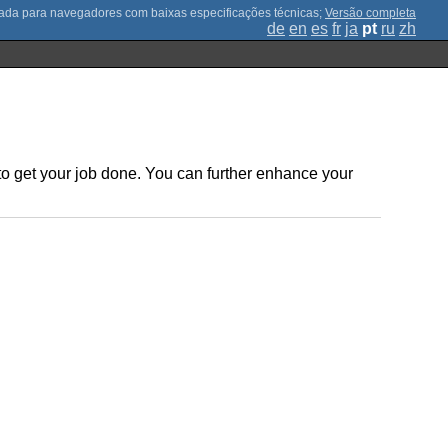
;
Versão completa
de
en
es
fr
ja
pt
ru
zh
 to get your job done. You can further enhance your