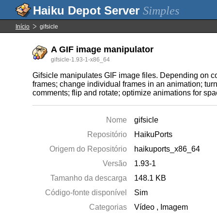
Simples
Início
gifsicle
A GIF image manipulator
gifsicle-1.93-1-x86_64
Gifsicle manipulates GIF image files. Depending on c
frames; change individual frames in an animation; tur
comments; flip and rotate; optimize animations for sp
Nome
gifsicle
Repositório
HaikuPorts
Origem do Repositório
haikuports_x86_64
Versão
1.93-1
Tamanho da descarga
148.1 KB
Código-fonte disponível
Sim
Categorias
Vídeo
,
Imagem