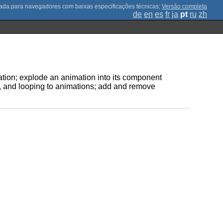
;
Versão completa
de
en
es
fr
ja
pt
ru
zh
ation; explode an animation into its component
ls, and looping to animations; add and remove