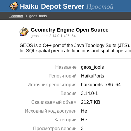
Простой
Главная
geos_tools
Geometry Engine Open Source
geos_tools-3.14.0-1-x86_64
GEOS is a C++ port of the Java Topology Suite (JTS). 
for SQL spatial predicate functions and spatial operat
Название
geos_tools
Репозиторий
HaikuPorts
Источник репозитория
haikuports_x86_64
Версия
3.14.0-1
Скачиваемый объем
212.7 KB
Исходный код доступен
Нет
Категории
Нет
Просмотров версии
3