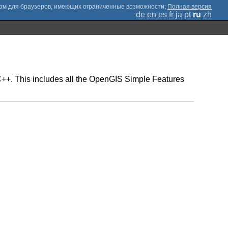
;
Полная версия
de
en
es
fr
ja
pt
ru
zh
n C++. This includes all the OpenGIS Simple Features